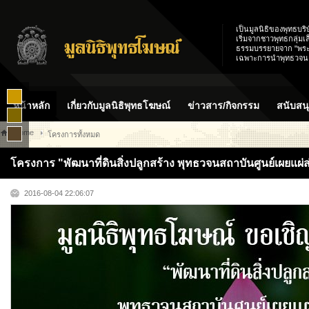
เป็นมูลนิธิของพุทธบริ
เริ่มจากชาวพุทธกลุ่มเล
ธรรมบรรยายจาก "พระอา
เฉพาะการนำพุทธวจน
หน้าหลัก
เกี่ยวกับมูลนิธิพุทธโฆษณ์
ข่าวสาร/กิจกรรม
สนับสน
Home
โครงการทั้งหมด
โครงการ "พัฒนาที่ดินสิ่งปลูกสร้าง พุทธวจนสถาบันศูนย์เผยแผ่
2016-08-04 22:06:07