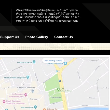
เป็นมูลนิธิของพุทธบริษัท ผู้ชัดเจนและมั่นคงในพุทธวจน
เริ่มจากชาวพุทธกลุ่มเล็กๆ กลุ่มหนึ่ง ที่ได้มีโอกาสมาฟัง
ธรรมบรรยายจาก "พระอาจารย์คึกฤทธิ์ โสตถิผโล " ที่เน้น
เฉพาะการนำพุทธวจน มาใช้ในการถ่ายทอด บอกสอน
Support Us
Photo Gallery
Contact Us