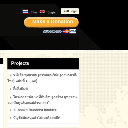
Staff Login
Thai
English
Make a Donation
Projects
หนังสือ พุทธวจน [ธรรมและวินัย (ภาษาบาลี-
ไทย) ฉบับที่ ๑ – ๓๓]
สื่อสิ่งพิมพ์
โครงการ "พัฒนาที่ดินสิ่งปลูกสร้าง พุทธวจน
สถาบันศูนย์เผยแผ่ส่วนกลาง"
11 books Buddhist booklet.
บัญชีสนับสนุนค่าไฟเบอร์ออพติค