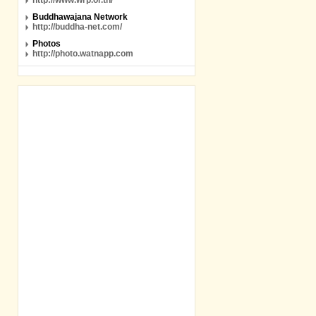
http://www.wrp.or.th/
Buddhawajana Network
http://buddha-net.com/
Photos
http://photo.watnapp.com