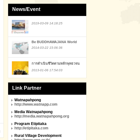
News/Event
2019-03-09 14:18:25
Be BUDDHAWAJANA World
2014-03-22 15:06:36
การดำเนินชีวิตตามหลักพุทธวจน
2013-01-06 17:54:03
Link Partner
Watnapahpong
http://www.watnapp.com
Media Watnapahpong
http://media.watnapahpong.org
Program Etipitaka
http://etipitaka.com
Rural Village Development