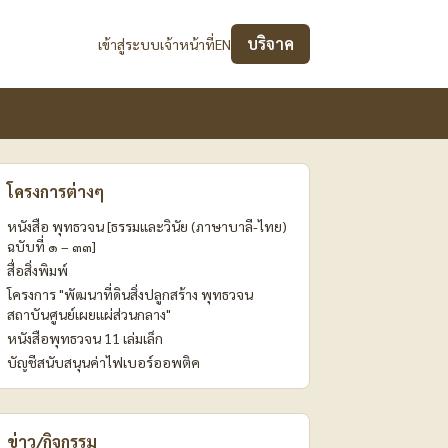
บริจาค
เข้าสู่ระบบเจ้าหน้าที่
EN
โครงการต่างๆ
หนังสือ พุทธวจน [ธรรมและวินัย (ภาษาบาลี-ไทย)
ฉบับที่ ๑ – ๓๓]
สื่อสิ่งพิมพ์
โครงการ "พัฒนาที่ดินสิ่งปลูกสร้าง พุทธวจน
สถาบันศูนย์เผยแผ่ส่วนกลาง"
หนังสือพุทธวจน 11 เล่มเล็ก
บัญชีสนับสนุนค่าไฟเบอร์ออพติค
ข่าว/กิจกรรม