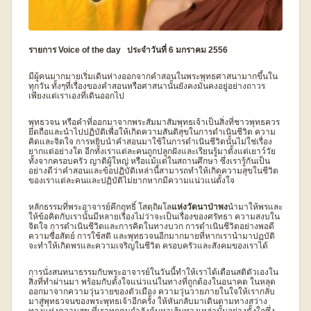
รายการ Voice of the day ประจำวันที่ 6 มกราคม 2556
มีผู้คนมากมายเริ่มเดินห่างออกจากคำสอนในพระพุทธศาสนามากขึ้นใน
ทุกวัน ทั้งๆที่เรื่องของคำสอนหรือศาสนานั้นยังคงมั่นคงอยู่อย่างถาวร
เพียงแต่เราเองที่เดินออกไป
พุทธวจน หรือคำที่ออกมาจากพระสัมมาสัมพุทธเจ้าเป็นสิ่งที่ชาวพุทธควร
ยึดถือและนำไปปฏิบัติเพื่อให้เกิดความสันติสุขในการดำเนินชีวิต ความ
คิดและจิตใจ การหยิบนำคำสอนมาใช้ในการดำเนินชีวิตนั้นไม่ใช่เรื่อง
ยากแต่อย่างใด อีกทั้งเราแต่ละคนถูกปลูกฝังและเรียนรู้มาตั้งแต่เยาว์วัย
ทั้งจากครอบครัว ญาติผู้ใหญ่ หรือแม้แต่ในสถานศึกษา ซึ่งเรารู้กันเป็น
อย่างดีว่าคำสอนและข้อปฏิบัติเหล่านี้สามารถทำให้เกิดความสุขในชีวิต
ของเราแต่ละคนและปฏิบัติไม่ยากหากมีความแน่วแน่ตั้งใจ
หลักธรรมที่พระอาจารย์คึกฤทธิ์ โสตฺถิผโล
แห่งวัดนาป่าพง
นำมาให้พรและ
ให้ข้อคิดกับเรานั้นมีหลายเรื่องไม่ว่าจะเป็นเรื่องของศรัทธา ความสงบใน
จิตใจ การดำเนินชีวิตและการคิดในทางบวก การดำเนินชีวิตอย่างพอดี
ความซื่อสัตย์ การใช้สติ และพุทธวจนอีกมากมายที่หากเรานำมาปฏบัติ
จะทำให้เกิดพรและความเจริญในชีวิต ครอบครัวและสังคมของเราได้
การนั่งสนทนาธรรมกับพระอาจารย์ในวันนี้ทำให้เราได้เตือนสติตัวเองใน
สิ่งที่ทำผ่านมา พร้อมกับตั้งใจแน่วแน่ในทางที่ถูกต้องในอนาคต ในหลุด
ออกมาจากความวุ่นวายของตัวเมือง ความวุ่นวายภายในใจให้เรากลับ
มาสู่พุทธวจนของพระพุทธเจ้าอีกครั้ง ให้หันกลับมาเดินตามทางสว่าง